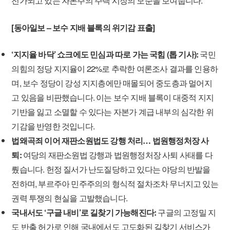
전가되고 있는 자본주의 주택 시장의 모순을 보여줍니다.
[동아일보 – 보수 지배 블록의 위기감 표출]
‘지지율 바닥’ 쇼크에도 민심과 따로 가는 국힘 (톱 기사):
국민
의힘의 정당 지지율이 22%로 추락한 여론조사 결과를 인용하
며, 보수 정당이 강성 지지층에만 매몰되어 중도층과 멀어지
고 있음을 비판했습니다. 이는 보수 지배 블록이 대중적 지지
기반을 잃고 소멸할 수 있다는 자본가 계급 내부의 심각한 위
기감을 반영한 것입니다.
법왜곡죄 이어 재판소원법도 강행 처리… 법원행정처장 사
퇴:
여당의 재판소원법 강행과 법원행정처장 사퇴 사태를 다
뤘습니다. 헌정 질서가 난도질당하고 있다는 야당의 반발을
전하며, 부르주아 민주주의의 형식적 절차조차 무너지고 있는
권력 투쟁의 현실을 고발했습니다.
국내서도 ‘구글 내비’로 길찾기 가능해진다:
구글의 고정밀 지
도 반출 허가로 인해 국내에서도 고도화된 길찾기 서비스가