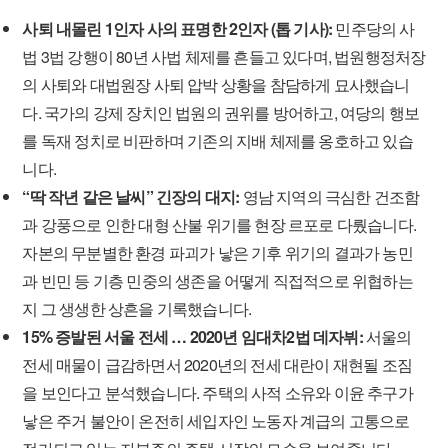
사퇴 내몰린 1인자 사의 표명한 2인자 (톱 기사):
민주당의 사
법 3법 강행이 80년 사법 체제를 흔들고 있다며, 법원행정처장
의 사퇴와 대법원장 사퇴 압박 상황을 참담하게 묘사했습니
다. 국가의 강제 장치인 법원의 권위를 방어하고, 여당의 행보
를 독재 정치로 비판하며 기존의 지배 체제를 옹호하고 있습
니다.
“딱 작년 같은 날씨” 긴장의 대지:
영남 지역의 극심한 건조함
과 강풍으로 인한 대형 산불 위기를 현장 르포로 다뤘습니다.
자본의 무분별한 환경 파괴가 낳은 기후 위기의 결과가 농민
과 빈민 등 기층 민중의 생존을 어떻게 직접적으로 위협하는
지 그 생생한 상흔을 기록했습니다.
15% 증발된 서울 전세 … 2020년 임대차2법 데자뷔:
서울의
전세 매물이 급감하면서 2020년의 전세 대란이 재현될 조짐
을 보인다고 분석했습니다. 주택의 사적 소유와 이윤 추구가
낳은 주거 불안이 온전히 세입자인 노동자 계급의 고통으로