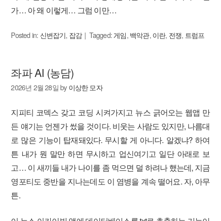
가… 아 왜 이렇게… 그럼 이만…
Posted in:
신변잡기
,
잡감
Tagged:
게임
,
백악관
,
이란
,
전쟁
,
트럼프
좌파 AI (농담)
2026년 2월 28일
by
이상한 모자
지피티 코덱스 갖고 코딩 시켜가지고 뉴스 긁어오는 웹앱 만
든 얘기는 언젠가 썼을 것이다. 비웃는 사람도 있지만, 나름대
로 많은 기능이 탑재돼있다. 무시할 게 아니다. 알겠냐? 하여
튼 내가 뭔 말만 하면 무시하고 업신여기고 일단 아래로 보
고… 이 새끼들 내가 나이를 좀 먹으면 덜 하려나 했는데, 지금
영포티도 중반을 지나는데도 이 염병을 계속 떨어요. 자, 아무
튼.
이 뉴스 아카이빙 앱에 데이터베이스를 txt로 추출하는 기능이