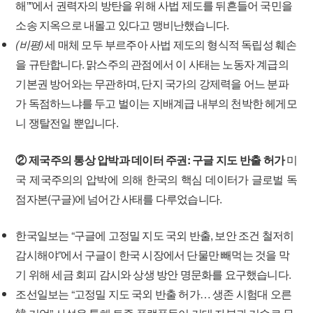
해””에서 권력자의 방탄을 위해 사법 제도를 뒤흔들어 국민을
소송 지옥으로 내몰고 있다고 맹비난했습니다.
(비평)
세 매체 모두 부르주아 사법 제도의 형식적 독립성 훼손
을 규탄합니다. 맑스주의 관점에서 이 사태는 노동자 계급의
기본권 방어와는 무관하며, 단지 국가의 강제력을 어느 분파
가 독점하느냐를 두고 벌이는 지배계급 내부의 천박한 헤게모
니 쟁탈전일 뿐입니다.
② 제국주의 통상 압박과 데이터 주권: 구글 지도 반출 허가
미
국 제국주의의 압박에 의해 한국의 핵심 데이터가 글로벌 독
점자본(구글)에 넘어간 사태를 다루었습니다.
한국일보는 “구글에 고정밀 지도 국외 반출, 보안 조건 철저히
감시해야”에서 구글이 한국 시장에서 단물만 빼먹는 것을 막
기 위해 세금 회피 감시와 상생 방안 명문화를 요구했습니다.
조선일보는 “고정밀 지도 국외 반출 허가… 생존 시험대 오른