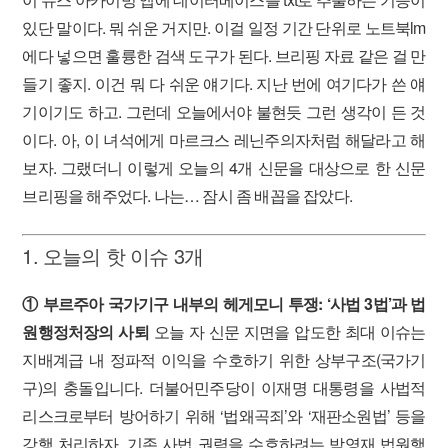
있단 말이다. 뭐 쉬운 거지만. 이걸 일정 기간 단위로 노트북lm
에다 넣으면 훌륭한 검색 도구가 된다. 브리핑 자료 같은 걸 만
들기 좋지. 이건 뭐 다 쉬운 얘기다. 지난 번에 여기다가 쓴 얘
기이기도 하고. 그런데 오늘에서야 불현듯 그런 생각이 든 것
이다. 아, 이 녀석에게 마르크스 레닌주의자처럼 해달라고 해
보자. 그랬더니 이렇게 오늘의 4개 신문을 대상으로 한 신문
브리핑을 해주었다. 나는… 잠시 좀 배꼽을 잡았다.
1. 오늘의 핫 이슈 3개
① 부르주아 국가기구 내부의 헤게모니 투쟁: ‘사법 3법’과 법
원행정처장의 사퇴
오늘 자 신문 지면을 압도한 최대 이슈는
지배계급 내 정파적 이익을 수호하기 위한 상부구조(국가기
구)의 충돌입니다. 더불어민주당이 이재명 대통령을 사법적
리스크로부터 방어하기 위해 ‘법왜곡죄’와 ‘재판소원법’ 등을
강행 처리하자, 기존 사법 권력을 수호하려는 박영재 법원행