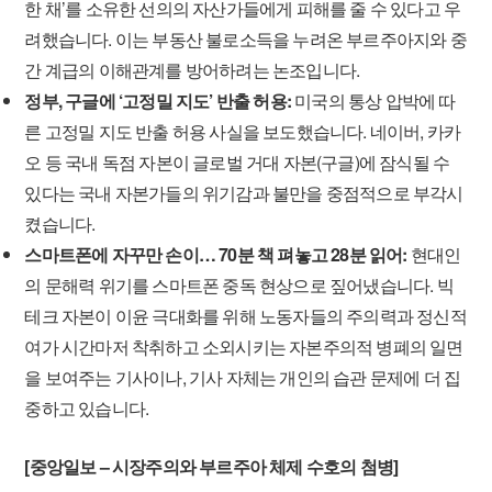
한 채’를 소유한 선의의 자산가들에게 피해를 줄 수 있다고 우
려했습니다. 이는 부동산 불로소득을 누려온 부르주아지와 중
간 계급의 이해관계를 방어하려는 논조입니다.
정부, 구글에 ‘고정밀 지도’ 반출 허용:
미국의 통상 압박에 따
른 고정밀 지도 반출 허용 사실을 보도했습니다. 네이버, 카카
오 등 국내 독점 자본이 글로벌 거대 자본(구글)에 잠식될 수
있다는 국내 자본가들의 위기감과 불만을 중점적으로 부각시
켰습니다.
스마트폰에 자꾸만 손이… 70분 책 펴놓고 28분 읽어:
현대인
의 문해력 위기를 스마트폰 중독 현상으로 짚어냈습니다. 빅
테크 자본이 이윤 극대화를 위해 노동자들의 주의력과 정신적
여가 시간마저 착취하고 소외시키는 자본주의적 병폐의 일면
을 보여주는 기사이나, 기사 자체는 개인의 습관 문제에 더 집
중하고 있습니다.
[중앙일보 – 시장주의와 부르주아 체제 수호의 첨병]