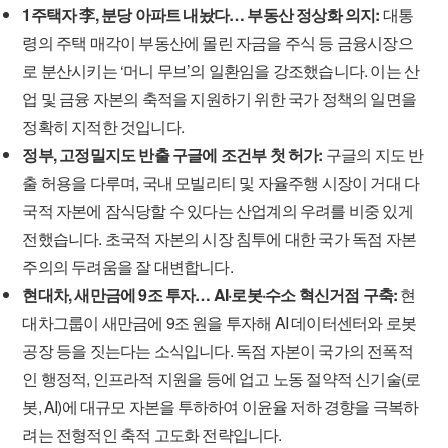
1주택자 李, 분당 아파트 내놨다… 부동산 정상화 의지:
대통
령의 주택 매각이 부동산에 몰린 자금을 주식 등 금융시장으
로 분산시키는 ‘머니 무브’의 일환임을 강조했습니다. 이는 산
업 및 금융 자본의 축적을 지원하기 위한 국가 정책의 일면을
정확히 지적한 것입니다.
정부, 고정밀지도 반출 구글에 조건부 첫 허가:
구글의 지도 반
출 허용을 다루며, 국내 모빌리티 및 자율주행 시장이 거대 다
국적 자본에 잠식당할 수 있다는 산업계의 우려를 비중 있게
전했습니다. 초국적 자본의 시장 침투에 대한 국가 독점 자본
주의의 두려움을 잘 대변합니다.
현대차, 새만금에 9조 투자… AI·로봇·수소 혁신거점 구축:
현
대차그룹이 새만금에 9조 원을 투자해 AI 데이터센터와 로봇
공장 등을 짓는다는 소식입니다. 독점 자본이 국가의 전폭적
인 행정적, 인프라적 지원을 등에 업고 노동 절약적 신기술(로
봇, AI)에 대규모 자본을 투하하여 이윤율 저하 경향을 극복하
려는 전형적인 축적 고도화 전략입니다.