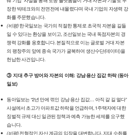
韓 기업” 사설을 통해 토종 플랫폼들이 거대 자본과 기술로 무
장한 빅테크와의 전면전에 내몰렸다며 국내 기업의 자생력 강
화를 주문했습니다.
(비평)
한국일보는 국가의 적절한 통제로 초국적 자본을 길들
일 수 있다는 환상을 보이고, 조선일보는 국내 독점자본의 경
쟁력 강화를 옹호합니다. 본질적으로 이는 글로벌 거대 자본
의 팽창주의 앞에 종속 국가가 굴복하여 생산수단(데이터)을
헌납한 사건입니다.
③ 지대 추구 방어와 자본의 이해: 강남·용산 집값 하락 (동아
일보)
동아일보는 “2년 만에 꺾인 강남·용산 집값… 아직 갈 길 멀다”
사설에서 초고가 아파트값 하락을 언급하며, 1주택자에 대한
징벌적 규제 대신 일관된 정책과 예측 가능한 세제를 요구했
습니다.
(비평)
전형적인 자산 계급의 입장을 대변합니다. 지대 수취를