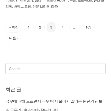
Posted in:
신변잡기
,
잡감
Tagged:
AI
,
GPT
,
구글
,
노트북LM
,
뉴스 브
리핑
,
바이브 코딩
,
신문 브리핑
,
좌파
« 이전
1
2
3
4
…
105
다음 »
최근 글
극우에 대해 모르면서 극우 딱지 붙이지 말라는 왕년의 진보
또 극우가 아니라 반민주당 타령