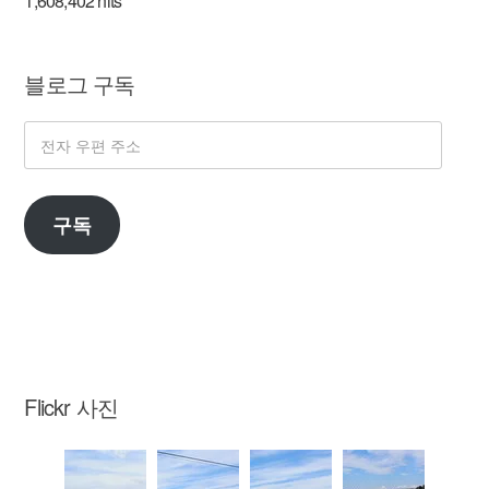
1,608,402 hits
블로그 구독
전
자
우
구독
편
주
소
Flickr 사진