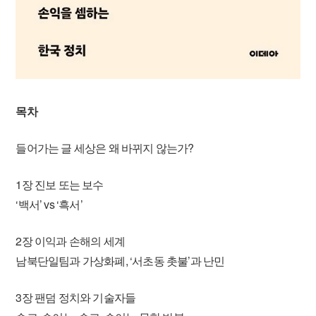
목차
들어가는 글 세상은 왜 바뀌지 않는가?
1장 진보 또는 보수
‘백서’ vs ‘흑서’
2장 이익과 손해의 세계
남북단일팀과 가상화폐, ‘서초동 촛불’과 난민
3장 팬덤 정치와 기술자들