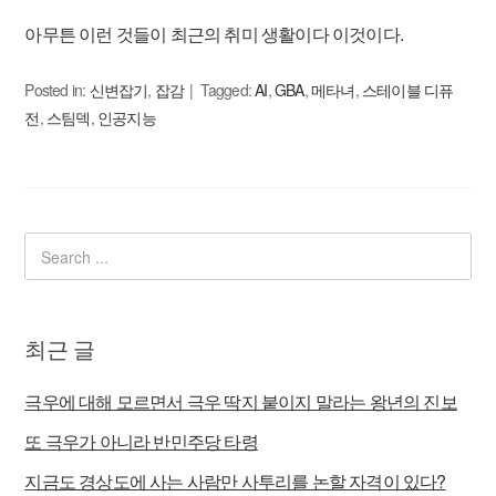
아무튼 이런 것들이 최근의 취미 생활이다 이것이다.
Posted in:
신변잡기
,
잡감
Tagged:
AI
,
GBA
,
메타녀
,
스테이블 디퓨
전
,
스팀덱
,
인공지능
최근 글
극우에 대해 모르면서 극우 딱지 붙이지 말라는 왕년의 진보
또 극우가 아니라 반민주당 타령
지금도 경상도에 사는 사람만 사투리를 논할 자격이 있다?