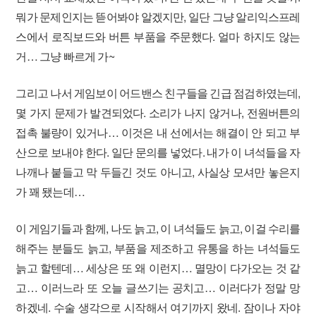
뭐가 문제인지는 뜯어봐야 알겠지만, 일단 그냥 알리익스프레
스에서 로직보드와 버튼 부품을 주문했다. 얼마 하지도 않는
거… 그냥 빠르게 가~
그리고 나서 게임보이 어드밴스 친구들을 긴급 점검하였는데,
몇 가지 문제가 발견되었다. 소리가 나지 않거나, 전원버튼의
접촉 불량이 있거나… 이것은 내 선에서는 해결이 안 되고 부
산으로 보내야 한다. 일단 문의를 넣었다. 내가 이 녀석들을 자
나깨나 붙들고 막 두들긴 것도 아니고, 사실상 모셔만 놓은지
가 꽤 됐는데…
이 게임기들과 함께, 나도 늙고, 이 녀석들도 늙고, 이걸 수리를
해주는 분들도 늙고, 부품을 제조하고 유통을 하는 녀석들도
늙고 할텐데… 세상은 또 왜 이런지… 멸망이 다가오는 것 같
고… 이러느라 또 오늘 글쓰기는 공치고… 이러다가 정말 망
하겠네. 수술 생각으로 시작해서 여기까지 왔네. 잠이나 자야