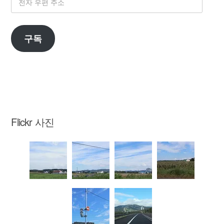
자
우
구독
편
주
소
Flickr 사진