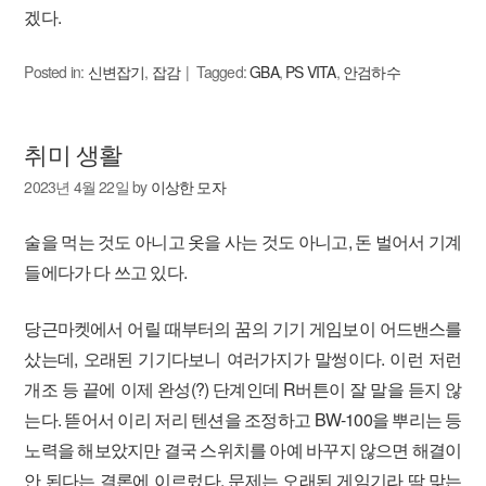
겠다.
Posted in:
신변잡기
,
잡감
Tagged:
GBA
,
PS VITA
,
안검하수
취미 생활
2023년 4월 22일
by
이상한 모자
술을 먹는 것도 아니고 옷을 사는 것도 아니고, 돈 벌어서 기계
들에다가 다 쓰고 있다.
당근마켓에서 어릴 때부터의 꿈의 기기 게임보이 어드밴스를
샀는데, 오래된 기기다보니 여러가지가 말썽이다. 이런 저런
개조 등 끝에 이제 완성(?) 단계인데 R버튼이 잘 말을 듣지 않
는다. 뜯어서 이리 저리 텐션을 조정하고 BW-100을 뿌리는 등
노력을 해보았지만 결국 스위치를 아예 바꾸지 않으면 해결이
안 된다는 결론에 이르렀다. 문제는 오래된 게임기라 딱 맞는