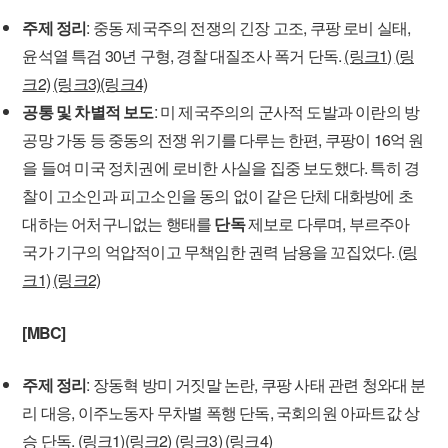
주제 정리
: 중동 제국주의 전쟁의 긴장 고조, 쿠팡 로비 실태,
윤석열 특검 30년 구형, 경찰 대질조사 폭거 단독.
(링크1)
(링
크2)
(링크3)
(링크4)
공통 및 차별적 보도
: 미 제국주의의 군사적 도발과 이란의 방
공망 가동 등 중동의 전쟁 위기를 다루는 한편, 쿠팡이 16억 원
을 들여 미국 정치권에 로비한 사실을 집중 보도했다. 특히 경
찰이 고소인과 피고소인을 동의 없이 같은 단체 대화방에 초
대하는 어처구니없는 행태를
단독
제보로 다루며, 부르주아
국가 기구의 억압적이고 무책임한 권력 남용을 꼬집었다.
(링
크1)
(링크2)
[MBC]
주제 정리
: 장동혁 방미 거짓말 논란, 쿠팡 사태 관련 청와대 분
리 대응, 이주노동자 무차별 폭행 단독, 국회의원 아파트값 상
승 단독.
(링크1)
(링크2)
(링크3)
(링크4)