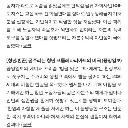
동자가 과로로 목숨을 잃었음에도 편의점 물류 자회사인 BGF
로지스는 교섭 하루 전 화물연대를 상대로 업무방해금지 가처
분을 신청하는 기만적이고 악랄한 짓을 저질렀다. 이윤 착취
를 위해 노동자의 죽음조차 외면하고 법이라는 자본의 폭력
도구를 동원해 연대를 짓밟으려는 자본주의의 야만성이 극에
달했다.
(링크)
[청년/빈곤] 굶주리는 청년 프롤레타리아트의 비극 (중앙일보)
중앙일보의 에디터 프리즘 “밥을 잊은 그대에게”는 천정부지
로 솟구치는 주거비와 생활고 속에서 밥을 굶어야 하는 2030
세대의 비참한 현실을 폭로했다. 월세를 내기 위해 아침을 포
기해야만 하는 청년 노동자들의 삶은 자본주의 체제가 얼마나
인민의 생존권을 철저히 짓밟고 있는지를 명백히 보여준다.
‘천원의 아침밥’에 줄을 서야만 하는 이 불평등한 구조는 단순
한 복지 부족이 아니라 체제 자체의 본질적 결함이자 착취의
결과다.
(링크)