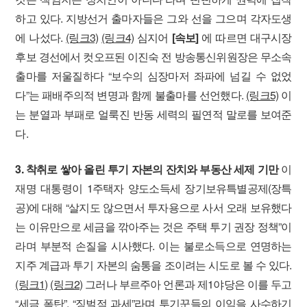
하고 있다. 지방선거 출마자들은 그와 선을 그으며 각자도생
에 나섰다.
(링크3)
(링크4)
심지어
[속보]
에 따르면 대구시장
후보 경선에서 컷오프된 이진숙 전 방송통신위원장은 무소속
출마를 저울질하다 “보수의 심장마저 좌파에 넘길 수 없었
다”는 패배주의적 변명과 함께 불출마를 선언했다.
(링크5)
이
는 분열과 부패로 얼룩진 반동 세력의 필연적 말로를 보여준
다.
3. 착취로 쌓아 올린 투기 자본의 잔치와 부동산 세제 기만
이
재명 대통령이 1주택자 양도소득세 장기보유특별공제(장특
공)에 대해 “살지도 않으면서 투자용으로 사서 오래 보유했다
는 이유만으로 세금을 깎아주는 것은 주택 투기 권장 정책”이
라며 부분적 손질을 시사했다. 이는 불로소득으로 연명하는
지주 계급과 투기 자본의 숨통을 조이려는 시도로 볼 수 있다.
(링크1)
(링크2)
그러나 부르주아 언론과 제1야당은 이를 두고
“세금 폭탄”, “징벌적 과세”라며 투기꾼들의 이익을 사수하기