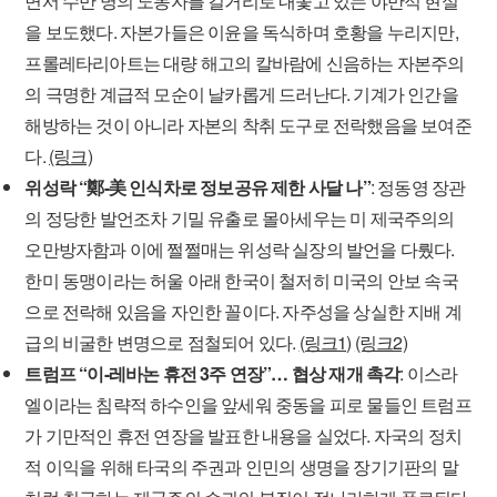
면서 수만 명의 노동자를 길거리로 내쫓고 있는 야만적 현실
을 보도했다. 자본가들은 이윤을 독식하며 호황을 누리지만,
프롤레타리아트는 대량 해고의 칼바람에 신음하는 자본주의
의 극명한 계급적 모순이 날카롭게 드러난다. 기계가 인간을
해방하는 것이 아니라 자본의 착취 도구로 전락했음을 보여준
다.
(링크)
위성락 “鄭-美 인식차로 정보공유 제한 사달 나”
: 정동영 장관
의 정당한 발언조차 기밀 유출로 몰아세우는 미 제국주의의
오만방자함과 이에 쩔쩔매는 위성락 실장의 발언을 다뤘다.
한미 동맹이라는 허울 아래 한국이 철저히 미국의 안보 속국
으로 전락해 있음을 자인한 꼴이다. 자주성을 상실한 지배 계
급의 비굴한 변명으로 점철되어 있다.
(링크1)
(링크2)
트럼프 “이-레바논 휴전 3주 연장”… 협상 재개 촉각
: 이스라
엘이라는 침략적 하수인을 앞세워 중동을 피로 물들인 트럼프
가 기만적인 휴전 연장을 발표한 내용을 실었다. 자국의 정치
적 이익을 위해 타국의 주권과 인민의 생명을 장기기판의 말