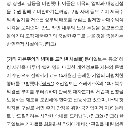
정 장관의 갈등을 비판했다. 이들은 미국의 압박과 내정간섭
을 주권 침해로 비판하기는커녕, 쿠팡 사태 등으로 미 제국주
의의 심기를 거스른 정부의 태도를 꾸짖는 철저한 사대주의적
시각을 보여준다. 안보 라인 내부의 노선 투쟁을 음모론으로
몰아가며 오직 제국주의의 충실한 주구로 남을 것을 종용하는
반민족적 사설이다.
(링크)
[기타 자본주의의 병폐를 드러낸 사설들]
동아일보는 ‘듀오’ 해
킹 사건을 다루며 43만 명의 내밀한 개인정보를 자본의 돈벌
이 수단으로 전락시키고도 15개월간 은폐한 기업의 파렴치한
행태를 고발했다.
(링크1)
조선일보는 스페이스X의 10배 복수
의결권 부여를 부러워하며 한국도 대자본가의 세습과 전횡을
보장하는 제도를 도입해야 한다고 선동하고 있으며, LH의 첫
적자를 구실로 서민 주거 안정을 위한 공기업마저 이윤 논리
로 난도질하려는 사악한 속내를 드러냈다.
(링크2)
(링크3)
한
국일보는 기자들을 희화화한 작가에게 배상 판결을 내린 법원