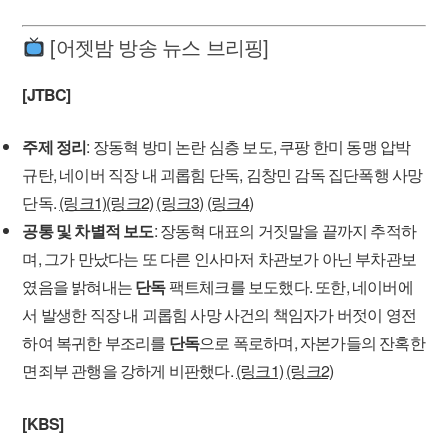
[어젯밤 방송 뉴스 브리핑]
[JTBC]
주제 정리
: 장동혁 방미 논란 심층 보도, 쿠팡 한미 동맹 압박
규탄, 네이버 직장 내 괴롭힘 단독, 김창민 감독 집단폭행 사망
단독.
(링크1)
(링크2)
(링크3)
(링크4)
공통 및 차별적 보도
: 장동혁 대표의 거짓말을 끝까지 추적하
며, 그가 만났다는 또 다른 인사마저 차관보가 아닌 부차관보
였음을 밝혀내는
단독
팩트체크를 보도했다. 또한, 네이버에
서 발생한 직장 내 괴롭힘 사망 사건의 책임자가 버젓이 영전
하여 복귀한 부조리를
단독
으로 폭로하며, 자본가들의 잔혹한
면죄부 관행을 강하게 비판했다.
(링크1)
(링크2)
[KBS]