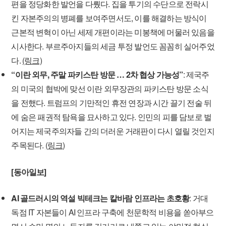
편을 정당화한 발언을 다뤘다. 집을 투기의 수단으로 전락시
킨 자본주의의 병폐를 보여주면서도, 이를 해결하는 방식이
근본적 변혁이 아닌 세제 개편이라는 미봉책에 머물러 있음을
시사한다. 부르주아지들의 세금 투정 발언도 꼼꼼히 실어주었
다.
(링크)
“이란 외무, 주말 파키스탄 방문 … 2차 협상 가능성”
: 제국주
의 미국의 협박에 맞선 이란 외무장관의 파키스탄 방문 소식
을 전했다. 트럼프의 기만적인 휴전 연장과 시간 끌기 전술 뒤
에 숨은 패권적 탐욕을 묘사하고 있다. 인민의 피를 담보로 벌
어지는 제국주의자들 간의 더러운 거래판이 다시 열릴 것인지
주목된다.
(링크)
[동아일보]
AI 골드러시의 역설 빅테크는 칼바람 인프라는 초호황
: 거대
독점 IT 자본들이 AI 인프라 구축에 천문학적 비용을 쏟아부으