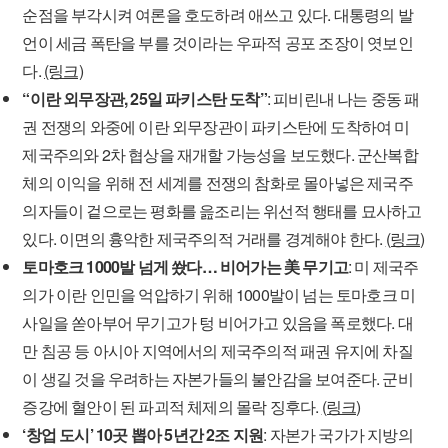
순점을 부각시켜 여론을 호도하려 애쓰고 있다. 대통령의 발
언이 세금 폭탄을 부를 것이라는 우파적 공포 조장이 엿보인
다.
(링크)
“이란 외무장관, 25일 파키스탄 도착”
: 피비린내 나는 중동 패
권 전쟁의 와중에 이란 외무장관이 파키스탄에 도착하여 미
제국주의와 2차 협상을 재개할 가능성을 보도했다. 군산복합
체의 이익을 위해 전 세계를 전쟁의 참화로 몰아넣은 제국주
의자들이 겉으로는 평화를 읊조리는 위선적 행태를 묘사하고
있다. 이면의 흉악한 제국주의적 거래를 경계해야 한다.
(링크)
토마호크 1000발 넘게 쐈다… 비어가는 美 무기고
: 미 제국주
의가 이란 인민을 억압하기 위해 1000발이 넘는 토마호크 미
사일을 쏟아부어 무기고가 텅 비어가고 있음을 폭로했다. 대
만 침공 등 아시아 지역에서의 제국주의적 패권 유지에 차질
이 생길 것을 우려하는 자본가들의 불안감을 보여준다. 군비
증강에 혈안이 된 파괴적 체제의 몰락 징후다.
(링크)
‘창업 도시’ 10곳 뽑아 5년간 2조 지원
: 자본가 국가가 지방의