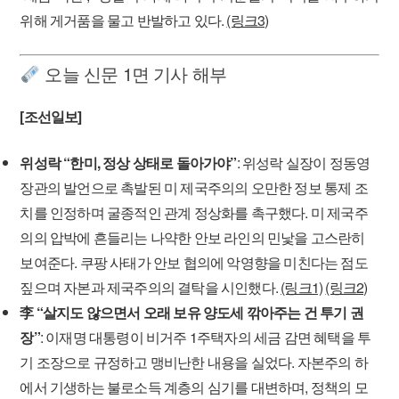
위해 게거품을 물고 반발하고 있다.
(링크3)
오늘 신문 1면 기사 해부
[조선일보]
위성락 “한미, 정상 상태로 돌아가야”
: 위성락 실장이 정동영
장관의 발언으로 촉발된 미 제국주의의 오만한 정보 통제 조
치를 인정하며 굴종적인 관계 정상화를 촉구했다. 미 제국주
의의 압박에 흔들리는 나약한 안보 라인의 민낯을 고스란히
보여준다. 쿠팡 사태가 안보 협의에 악영향을 미친다는 점도
짚으며 자본과 제국주의의 결탁을 시인했다.
(링크1)
(링크2)
李 “살지도 않으면서 오래 보유 양도세 깎아주는 건 투기 권
장”
: 이재명 대통령이 비거주 1주택자의 세금 감면 혜택을 투
기 조장으로 규정하고 맹비난한 내용을 실었다. 자본주의 하
에서 기생하는 불로소득 계층의 심기를 대변하며, 정책의 모