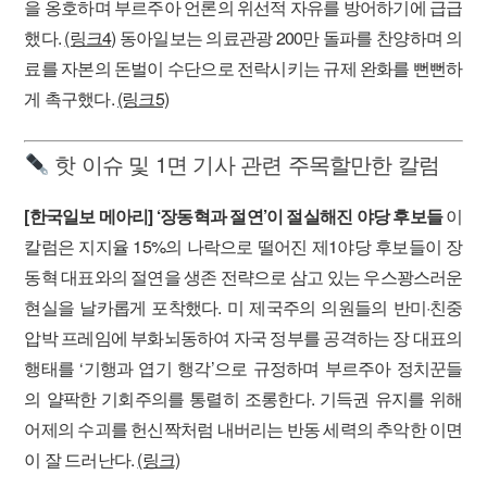
을 옹호하며 부르주아 언론의 위선적 자유를 방어하기에 급급
했다.
(링크4)
동아일보는 의료관광 200만 돌파를 찬양하며 의
료를 자본의 돈벌이 수단으로 전락시키는 규제 완화를 뻔뻔하
게 촉구했다.
(링크5)
핫 이슈 및 1면 기사 관련 주목할만한 칼럼
[한국일보 메아리] ‘장동혁과 절연’이 절실해진 야당 후보들
이
칼럼은 지지율 15%의 나락으로 떨어진 제1야당 후보들이 장
동혁 대표와의 절연을 생존 전략으로 삼고 있는 우스꽝스러운
현실을 날카롭게 포착했다. 미 제국주의 의원들의 반미·친중
압박 프레임에 부화뇌동하여 자국 정부를 공격하는 장 대표의
행태를 ‘기행과 엽기 행각’으로 규정하며 부르주아 정치꾼들
의 얄팍한 기회주의를 통렬히 조롱한다. 기득권 유지를 위해
어제의 수괴를 헌신짝처럼 내버리는 반동 세력의 추악한 이면
이 잘 드러난다.
(링크)