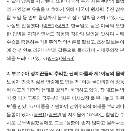
사달이 났음을 시인했다. 또한 다국적 투기 자본 쿠팡의 불법
적 개인정보 유출을 비호하기 위해 미국이 원자력 추진 잠수
함 도입 등 안보 협상까지 볼모로 잡고 압박을 가하고 있다는
사실도 인정했다.
(링크1)
(링크2)
한국일보 등은 미국의 오만
한 압박을 지적하면서도 정동영 장관의 발언을 탓하며 사태
수습을 종용하는 기회주의적 양비론을 펼쳤고, 조선일보는 아
예 정부 안보 라인 내부의 갈등으로 몰아가며 사대주의적 본
색을 드러내고 있다.
(링크3)
(링크4)
2. 부르주아 정치꾼들의 추악한 권력 다툼과 제1야당의 몰락
노동자 민중의 삶은 안중에도 없는 제1야당 국민의힘이 장동
혁 대표의 기만적 행태로 철저히 붕괴하고 있다. 장 대표는 방
미 중 미 제국주의 국무부의 ‘차관 비서실장’을 만나놓고 ‘차관
보’를 만났다고 대중을 기만하여 권위주의적 허세를 부리려다
들통이 났다.
(링크1)
(링크2)
당 지지율이 15%라는 참담한 수
치로 곤두박질쳤음에도 그는 “상황이 좋지 않다고 물러나는
것은 책임지는 정치인이 아니다”라며 뻔뻔하게 권력에 집착