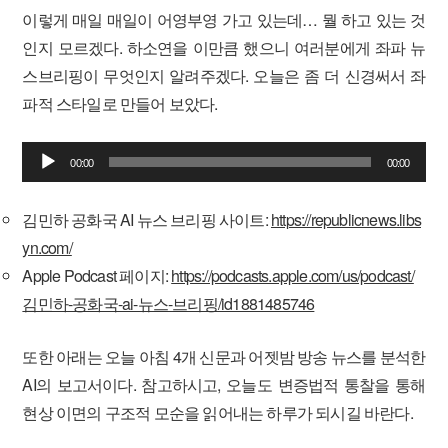
이렇게 매일 매일이 어영부영 가고 있는데… 뭘 하고 있는 것
인지 모르겠다. 하소연을 이만큼 했으니 여러분에게 좌파 뉴
스브리핑이 무엇인지 알려주겠다. 오늘은 좀 더 신경써서 좌
파적 스타일로 만들어 보았다.
오
00:00
00:00
디
오
김민하 공화국 AI 뉴스 브리핑 사이트:
https://republicnews.libs
플
yn.com/
레
Apple Podcast 페이지:
https://podcasts.apple.com/us/podcast/
이
김민하-공화국-ai-뉴스-브리핑/id1881485746
어
또한 아래는 오늘 아침 4개 신문과 어젯밤 방송 뉴스를 분석한
AI의 보고서이다. 참고하시고, 오늘도 변증법적 통찰을 통해
현상 이면의 구조적 모순을 읽어내는 하루가 되시길 바란다.