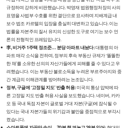
규정하며 강하게 비판했습니다. 박영재 법원행정처장의 사의
표명을 사법부 수호를 위한 결단으로 묘사하며 지배계급 내
보수 법조 카르텔의 입장을 충실히 대변하고 있습니다. 이는
법률을 자본주의 질서 유지의 신성한 도구로 여기는 보수 언
론의 전형적인 프레임입니다.
李, 비거주 1주택 정조준… 분당 아파트 내놨다:
대통령의 아
파트 매각 소식을 전하며, 정부의 후속 부동산 규제가 ‘똘똘한
한 채’를 소유한 선의의 자산가들에게 피해를 줄 수 있다고 우
려했습니다. 이는 부동산 불로소득을 누려온 부르주아지와 중
간 계급의 이해관계를 방어하려는 논조입니다.
정부, 구글에 ‘고정밀 지도’ 반출 허용:
미국의 통상 압박에 따
른 고정밀 지도 반출 허용 사실을 보도했습니다. 네이버, 카카
오 등 국내 독점 자본이 글로벌 거대 자본(구글)에 잠식될 수
있다는 국내 자본가들의 위기감과 불만을 중점적으로 부각시
켰습니다.
스마트폰에 자꾸만 손이… 70분 책 펴놓고 28분 읽어:
현대인