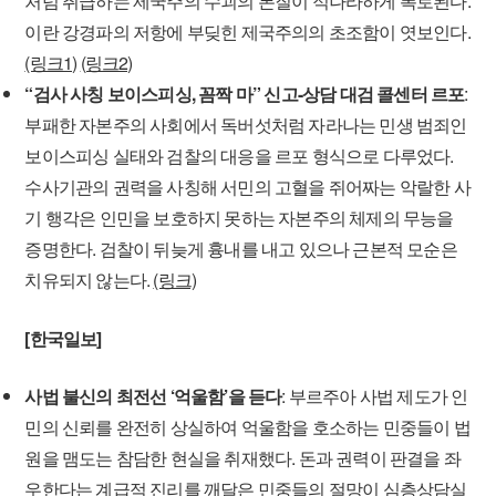
처럼 취급하는 제국주의 수괴의 본질이 적나라하게 폭로된다.
이란 강경파의 저항에 부딪힌 제국주의의 초조함이 엿보인다.
(링크1)
(링크2)
“검사 사칭 보이스피싱, 꼼짝 마” 신고-상담 대검 콜센터 르포
:
부패한 자본주의 사회에서 독버섯처럼 자라나는 민생 범죄인
보이스피싱 실태와 검찰의 대응을 르포 형식으로 다루었다.
수사기관의 권력을 사칭해 서민의 고혈을 쥐어짜는 악랄한 사
기 행각은 인민을 보호하지 못하는 자본주의 체제의 무능을
증명한다. 검찰이 뒤늦게 흉내를 내고 있으나 근본적 모순은
치유되지 않는다.
(링크)
[한국일보]
사법 불신의 최전선 ‘억울함’을 듣다
: 부르주아 사법 제도가 인
민의 신뢰를 완전히 상실하여 억울함을 호소하는 민중들이 법
원을 맴도는 참담한 현실을 취재했다. 돈과 권력이 판결을 좌
우한다는 계급적 진리를 깨달은 민중들의 절망이 심층상담실