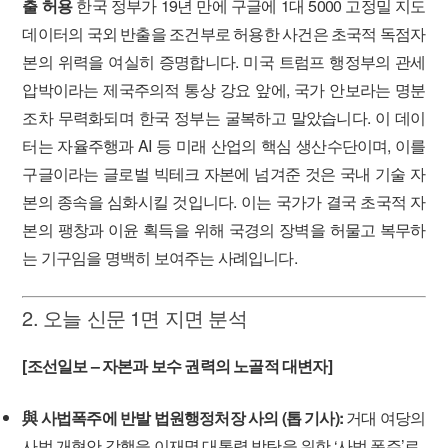
출 허용
한국 정부가 19년 만에 구글에 1대 5000 고정밀 지도
데이터의 국외 반출을 조건부로 허용한 사건은 초국적 독점자
본의 위력을 여실히 증명합니다. 미국 트럼프 행정부의 관세
압박이라는 제국주의적 통상 강요 앞에, 국가 안보라는 명분
조차 무력화되며 한국 정부는 굴복하고 말았습니다. 이 데이
터는 자율주행과 AI 등 미래 산업의 핵심 생산수단이며, 이를
구글이라는 글로벌 빅테크 자본에 넘겨준 것은 국내 기술 자
본의 종속을 심화시킬 것입니다. 이는 국가가 결국 초국적 자
본의 팽창과 이윤 획득을 위해 국경의 장벽을 허물고 복무하
는 기구임을 명백히 보여주는 사례입니다.
2. 오늘 신문 1면 지면 분석
[조선일보 – 자본과 보수 권력의 노골적 대변자]
與 사법폭주에 반발 법원행정처장 사의 (톱 기사):
거대 여당의
사법 개혁안 강행을 이재명 대통령 방탄을 위한 ‘사법 폭주’로