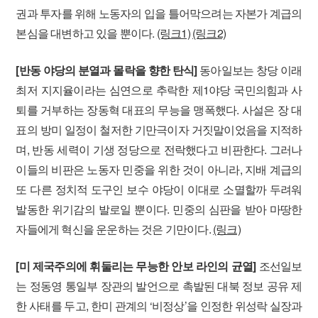
권과 투자를 위해 노동자의 입을 틀어막으려는 자본가 계급의
본심을 대변하고 있을 뿐이다.
(링크1)
(링크2)
[반동 야당의 분열과 몰락을 향한 탄식]
동아일보는 창당 이래
최저 지지율이라는 심연으로 추락한 제1야당 국민의힘과 사
퇴를 거부하는 장동혁 대표의 무능을 맹폭했다. 사설은 장 대
표의 방미 일정이 철저한 기만극이자 거짓말이었음을 지적하
며, 반동 세력이 기생 정당으로 전락했다고 비판한다. 그러나
이들의 비판은 노동자 민중을 위한 것이 아니라, 지배 계급의
또 다른 정치적 도구인 보수 야당이 이대로 소멸할까 두려워
발동한 위기감의 발로일 뿐이다. 민중의 심판을 받아 마땅한
자들에게 혁신을 운운하는 것은 기만이다.
(링크)
[미 제국주의에 휘둘리는 무능한 안보 라인의 균열]
조선일보
는 정동영 통일부 장관의 발언으로 촉발된 대북 정보 공유 제
한 사태를 두고, 한미 관계의 ‘비정상’을 인정한 위성락 실장과