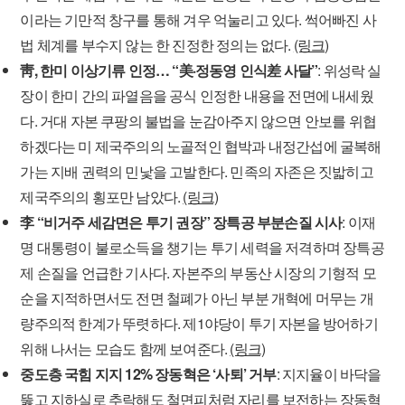
이라는 기만적 창구를 통해 겨우 억눌리고 있다. 썩어빠진 사
법 체계를 부수지 않는 한 진정한 정의는 없다.
(링크)
靑, 한미 이상기류 인정… “美·정동영 인식差 사달”
: 위성락 실
장이 한미 간의 파열음을 공식 인정한 내용을 전면에 내세웠
다. 거대 자본 쿠팡의 불법을 눈감아주지 않으면 안보를 위협
하겠다는 미 제국주의의 노골적인 협박과 내정간섭에 굴복해
가는 지배 권력의 민낯을 고발한다. 민족의 자존은 짓밟히고
제국주의의 횡포만 남았다.
(링크)
李 “비거주 세감면은 투기 권장” 장특공 부분손질 시사
: 이재
명 대통령이 불로소득을 챙기는 투기 세력을 저격하며 장특공
제 손질을 언급한 기사다. 자본주의 부동산 시장의 기형적 모
순을 지적하면서도 전면 철폐가 아닌 부분 개혁에 머무는 개
량주의적 한계가 뚜렷하다. 제1야당이 투기 자본을 방어하기
위해 나서는 모습도 함께 보여준다.
(링크)
중도층 국힘 지지 12% 장동혁은 ‘사퇴’ 거부
: 지지율이 바닥을
뚫고 지하실로 추락해도 철면피처럼 자리를 보전하는 장동혁