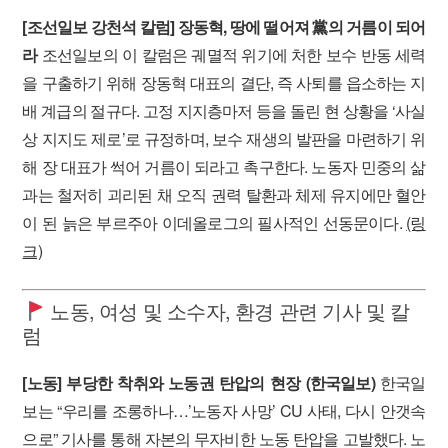
[조선일보 강천석 칼럼] 장동혁, 땅에 떨어져 黨의 거름이 되어
라
조선일보의 이 칼럼은 궤멸적 위기에 처한 보수 반동 세력
을 구출하기 위해 장동혁 대표의 결단, 즉 사퇴를 읍소하는 지
배 계급의 절규다. 고정 지지층마저 등을 돌린 현 상황을 ‘사실
상 지지도 제로’로 규정하며, 보수 재생의 발판을 마련하기 위
해 장 대표가 썩어 거름이 되라고 촉구한다. 노동자 민중의 삶
과는 철저히 괴리된 채 오직 권력 탈환과 체제 유지에만 혈안
이 된 늙은 부르주아 이데올로그의 필사적인 선동문이다.
(링
크)
노동, 여성 및 소수자, 환경 관련 기사 및 칼
럼
[노동] 부당한 착취와 노동권 탄압의 현장 (한국일보)
한국일
보는 “우리를 조롱하나…’노동자 사망’ CU 사태, 다시 안갯속
으로” 기사를 통해 자본의 무자비한 노동 탄압을 고발했다. 노