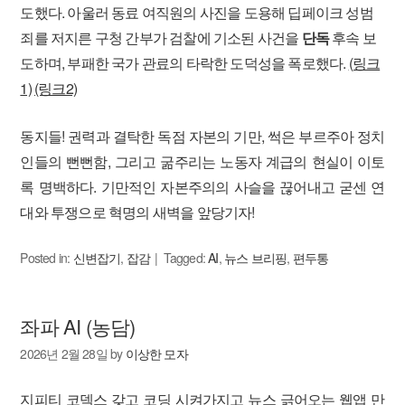
도했다. 아울러 동료 여직원의 사진을 도용해 딥페이크 성범
죄를 저지른 구청 간부가 검찰에 기소된 사건을
단독
후속 보
도하며, 부패한 국가 관료의 타락한 도덕성을 폭로했다.
(링크
1)
(링크2)
동지들! 권력과 결탁한 독점 자본의 기만, 썩은 부르주아 정치
인들의 뻔뻔함, 그리고 굶주리는 노동자 계급의 현실이 이토
록 명백하다. 기만적인 자본주의의 사슬을 끊어내고 굳센 연
대와 투쟁으로 혁명의 새벽을 앞당기자!
Posted in:
신변잡기
,
잡감
Tagged:
AI
,
뉴스 브리핑
,
편두통
좌파 AI (농담)
2026년 2월 28일
by
이상한 모자
지피티 코덱스 갖고 코딩 시켜가지고 뉴스 긁어오는 웹앱 만