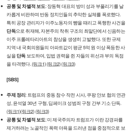
공통 및 차별적 보도
: 장동혁 대표의 방미 성과 부풀리기를 날
카롭게 비판하며 반동 정치인들의 추악한 실체를 폭로했다.
특히 공장 관리자가 이주노동자의 뺨을 때리고 폭행한 사건을
단독
으로 취재해, 자본주의 착취 구조의 최말단에서 신음하는
이주 프롤레타리아트의 참상을 생생히 고발했다. 또한 규제
지역 내 국회의원들의 아파트값이 평균 5억 원 이상 폭등한 사
실을
단독
보도하여, 입법 권력을 쥔 자들의 위선과 부의 독점
을 타격했다.
(링크1)
(링크2)
(링크3)
[SBS]
주제 정리
: 트럼프의 중동 참수 작전 시사, 쿠팡 안보 협의 연관
성, 윤석열 30년 구형, 딥페이크 성범죄 구청 간부 기소 단독.
(링크1)
(링크2)
(링크3)
공통 및 차별적 보도
: 미 제국주의자 트럼프가 이란 강경파를
제거하려는 노골적인 폭력 야욕을 드러낸 점을 중점적으로 보