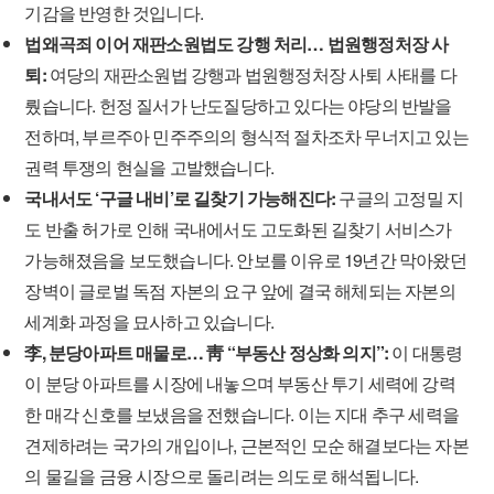
기감을 반영한 것입니다.
법왜곡죄 이어 재판소원법도 강행 처리… 법원행정처장 사
퇴:
여당의 재판소원법 강행과 법원행정처장 사퇴 사태를 다
뤘습니다. 헌정 질서가 난도질당하고 있다는 야당의 반발을
전하며, 부르주아 민주주의의 형식적 절차조차 무너지고 있는
권력 투쟁의 현실을 고발했습니다.
국내서도 ‘구글 내비’로 길찾기 가능해진다:
구글의 고정밀 지
도 반출 허가로 인해 국내에서도 고도화된 길찾기 서비스가
가능해졌음을 보도했습니다. 안보를 이유로 19년간 막아왔던
장벽이 글로벌 독점 자본의 요구 앞에 결국 해체되는 자본의
세계화 과정을 묘사하고 있습니다.
李, 분당아파트 매물로… 靑 “부동산 정상화 의지”:
이 대통령
이 분당 아파트를 시장에 내놓으며 부동산 투기 세력에 강력
한 매각 신호를 보냈음을 전했습니다. 이는 지대 추구 세력을
견제하려는 국가의 개입이나, 근본적인 모순 해결보다는 자본
의 물길을 금융 시장으로 돌리려는 의도로 해석됩니다.