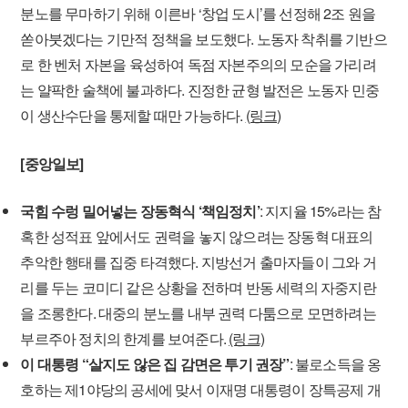
분노를 무마하기 위해 이른바 ‘창업 도시’를 선정해 2조 원을
쏟아붓겠다는 기만적 정책을 보도했다. 노동자 착취를 기반으
로 한 벤처 자본을 육성하여 독점 자본주의의 모순을 가리려
는 얄팍한 술책에 불과하다. 진정한 균형 발전은 노동자 민중
이 생산수단을 통제할 때만 가능하다.
(링크)
[중앙일보]
국힘 수렁 밀어넣는 장동혁식 ‘책임정치’
: 지지율 15%라는 참
혹한 성적표 앞에서도 권력을 놓지 않으려는 장동혁 대표의
추악한 행태를 집중 타격했다. 지방선거 출마자들이 그와 거
리를 두는 코미디 같은 상황을 전하며 반동 세력의 자중지란
을 조롱한다. 대중의 분노를 내부 권력 다툼으로 모면하려는
부르주아 정치의 한계를 보여준다.
(링크)
이 대통령 “살지도 않은 집 감면은 투기 권장”
: 불로소득을 옹
호하는 제1야당의 공세에 맞서 이재명 대통령이 장특공제 개