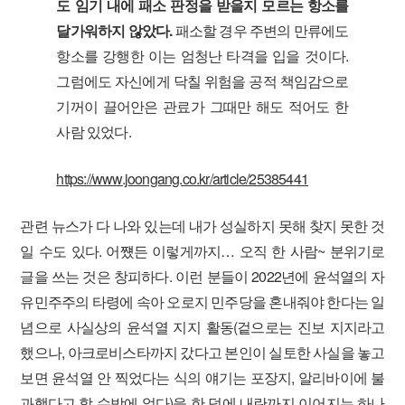
도 임기 내에 패소 판정을 받을지 모르는 항소를
달가워하지 않았다.
패소할 경우 주변의 만류에도
항소를 강행한 이는 엄청난 타격을 입을 것이다.
그럼에도 자신에게 닥칠 위험을 공적 책임감으로
기꺼이 끌어안은 관료가 그때만 해도 적어도 한
사람 있었다.
https://www.joongang.co.kr/article/25385441
관련 뉴스가 다 나와 있는데 내가 성실하지 못해 찾지 못한 것
일 수도 있다. 어쩄든 이렇게까지… 오직 한 사람~ 분위기로
글을 쓰는 것은 창피하다. 이런 분들이 2022년에 윤석열의 자
유민주주의 타령에 속아 오로지 민주당을 혼내줘야 한다는 일
념으로 사실상의 윤석열 지지 활동(겉으로는 진보 지지라고
했으나, 아크로비스타까지 갔다고 본인이 실토한 사실을 놓고
보면 윤석열 안 찍었다는 식의 얘기는 포장지, 알리바이에 불
과했다고 할 수밖에 없다)을 한 덕에 내란까지 이어지는 하나