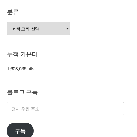
분류
분
류
누적 카운터
1,608,036 hits
블로그 구독
전
자
우
구독
편