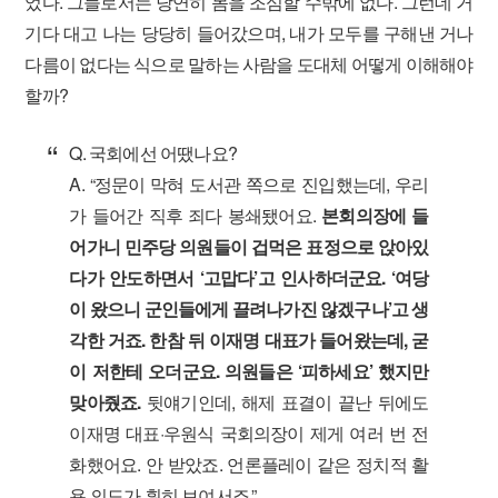
었다. 그들로서는 당연히 몸을 조심할 수밖에 없다. 그런데 거
기다 대고 나는 당당히 들어갔으며, 내가 모두를 구해낸 거나
다름이 없다는 식으로 말하는 사람을 도대체 어떻게 이해해야
할까?
Q. 국회에선 어땠나요?
A. “정문이 막혀 도서관 쪽으로 진입했는데, 우리
가 들어간 직후 죄다 봉쇄됐어요.
본회의장에 들
어가니 민주당 의원들이 겁먹은 표정으로 앉아있
다가 안도하면서 ‘고맙다’고 인사하더군요. ‘여당
이 왔으니 군인들에게 끌려나가진 않겠구나’고 생
각한 거죠. 한참 뒤 이재명 대표가 들어왔는데, 굳
이 저한테 오더군요. 의원들은 ‘피하세요’ 했지만
맞아줬죠.
뒷얘기인데, 해제 표결이 끝난 뒤에도
이재명 대표·우원식 국회의장이 제게 여러 번 전
화했어요. 안 받았죠. 언론플레이 같은 정치적 활
용 의도가 훤히 보여서죠.”