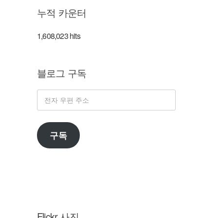
누적 카운터
1,608,023 hits
블로그 구독
전
자
우
구독
편
주
소
Flickr 사진