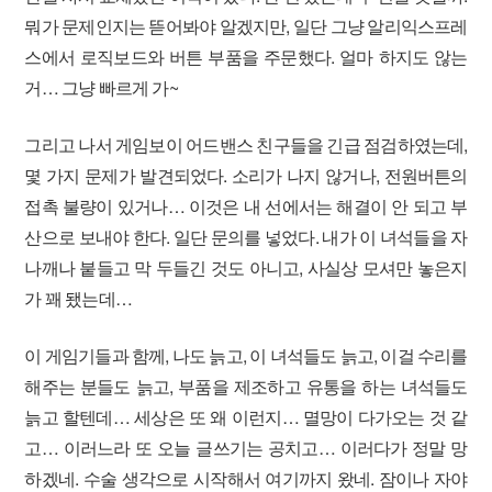
뭐가 문제인지는 뜯어봐야 알겠지만, 일단 그냥 알리익스프레
스에서 로직보드와 버튼 부품을 주문했다. 얼마 하지도 않는
거… 그냥 빠르게 가~
그리고 나서 게임보이 어드밴스 친구들을 긴급 점검하였는데,
몇 가지 문제가 발견되었다. 소리가 나지 않거나, 전원버튼의
접촉 불량이 있거나… 이것은 내 선에서는 해결이 안 되고 부
산으로 보내야 한다. 일단 문의를 넣었다. 내가 이 녀석들을 자
나깨나 붙들고 막 두들긴 것도 아니고, 사실상 모셔만 놓은지
가 꽤 됐는데…
이 게임기들과 함께, 나도 늙고, 이 녀석들도 늙고, 이걸 수리를
해주는 분들도 늙고, 부품을 제조하고 유통을 하는 녀석들도
늙고 할텐데… 세상은 또 왜 이런지… 멸망이 다가오는 것 같
고… 이러느라 또 오늘 글쓰기는 공치고… 이러다가 정말 망
하겠네. 수술 생각으로 시작해서 여기까지 왔네. 잠이나 자야