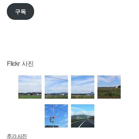
우
구독
편
주
소
Flickr 사진
추가 사진