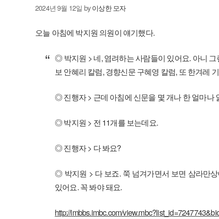
2024년 9월 12일
by
이상한 모자
오늘 아침에 박지원 의원이 얘기했다.
◎ 박지원
>
네
,
염려하는 사람들이 있어요
.
아니 그
보 안혜리 칼럼
,
경향신문 구혜영 칼럼
,
또 한겨레 
◎ 진행자
>
근데 아침에 신문을 몇 개나 한 얼마나
◎ 박지원
>
전
11
개를 보는데요
.
◎ 진행자
>
다 봐요
?
◎ 박지원
>
다 보죠
.
쭉 넘겨가면서 보면 삼라만상
있어요
.
꼭 봐야 돼요
.
http://imbbs.imbc.com/view.mbc?list_id=7247743&bi