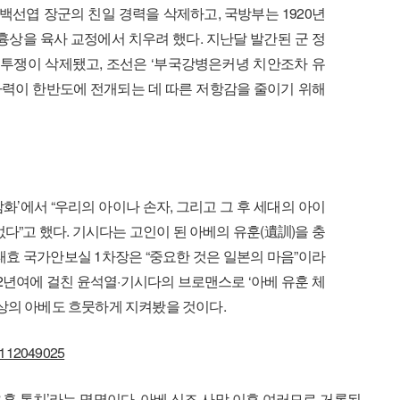
백선엽 장군의 친일 경력을 삭제하고, 국방부는 1920년
흉상을 육사 교정에서 치우려 했다. 지난달 발간된 군 정
투쟁이 삭제됐고, 조선은 ‘부국강병은커녕 치안조차 유
군사력이 한반도에 전개되는 데 따른 저항감을 줄이기 위해
 담화’에서 “우리의 아이나 손자, 그리고 그 후 세대의 아이
다”고 했다. 기시다는 고인이 된 아베의 유훈(遺訓)을 충
태효 국가안보실 1차장은 “중요한 것은 일본의 마음”이라
2년여에 걸친 윤석열·기시다의 브로맨스로 ‘아베 유훈 체
세상의 아베도 흐뭇하게 지켜봤을 것이다.
09112049025
 유훈 통치’라는 명명이다. 아베 신조 사망 이후 여러모로 거론된