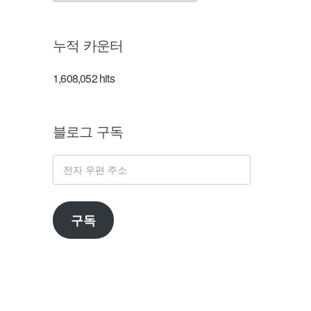
류
누적 카운터
1,608,052 hits
블로그 구독
전
자
우
구독
편
주
소