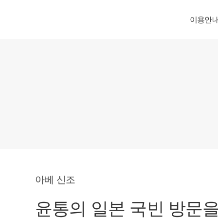
이용안
아베 신조
윤통의 일본 국빈 방문