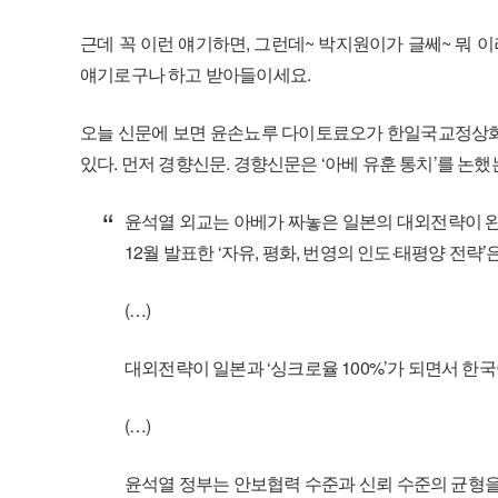
근데 꼭 이런 얘기하면, 그런데~ 박지원이가 글쎄~ 뭐 이
얘기로구나 하고 받아들이세요.
오늘 신문에 보면 윤손뇨루 다이토료오가 한일국교정상화 
있다. 먼저 경향신문. 경향신문은 ‘아베 유훈 통치’를 논했
윤석열 외교는 아베가 짜놓은 일본의 대외전략이 완
12월 발표한 ‘자유, 평화, 번영의 인도·태평양 전략’
(…)
대외전략이 일본과 ‘싱크로율 100%’가 되면서 한국
(…)
윤석열 정부는 안보협력 수준과 신뢰 수준의 균형을