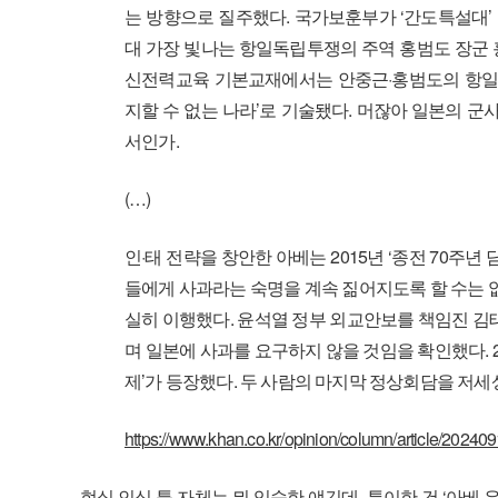
는 방향으로 질주했다. 국가보훈부가 ‘간도특설대’ 
대 가장 빛나는 항일독립투쟁의 주역 홍범도 장군 
신전력교육 기본교재에서는 안중근·홍범도의 항일
지할 수 없는 나라’로 기술됐다. 머잖아 일본의 
서인가.
(…)
인·태 전략을 창안한 아베는 2015년 ‘종전 70주년
들에게 사과라는 숙명을 계속 짊어지도록 할 수는 없
실히 이행했다. 윤석열 정부 외교안보를 책임진 김
며 일본에 사과를 요구하지 않을 것임을 확인했다. 
제’가 등장했다. 두 사람의 마지막 정상회담을 저
https://www.khan.co.kr/opinion/column/article/2024
현실 인식 틀 자체는 뭐 익숙한 얘긴데, 특이한 건 ‘아베