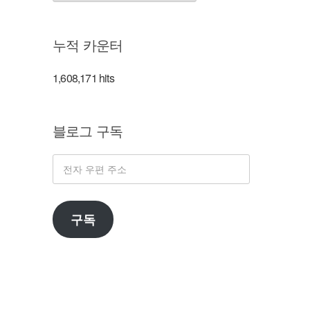
류
누적 카운터
1,608,171 hits
블로그 구독
전
자
우
구독
편
주
소