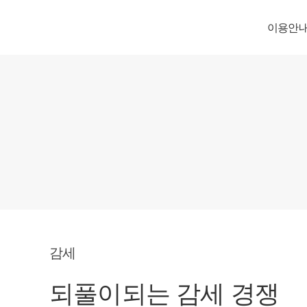
이용안
감세
되풀이되는 감세 경쟁