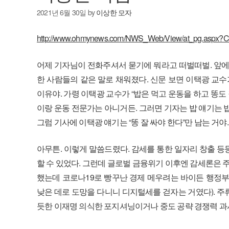
2021년 6월 30일
by
이상한 모자
http://www.ohmynews.com/NWS_Web/View/at_pg.as
어제 기자님이 전화주셔서 묻기에 뭐라고 떠벌떠벌. 앞에
한 사람들의 같은 말로 채워졌다. 신문 보면 이택광 교수
이유야. 가령 이택광 교수가 “밥은 먹고 운동을 하고 똥도 
이랑 운동 전문가는 아니거든. 그러면 기자는 밥 얘기는 
그럼 기사에 이택광 얘기는 “똥 잘 싸야 한다”만 남는 거야
아무튼. 이렇게 말씀드렸다. 감세를 통한 일자리 창출 등
할 수 있었다. 그런데 글로벌 금융위기 이후엔 감세론은 주
했는데 코로나19로 빵꾸난 경제 메우려는 바이든 행정부
낮은 데로 도망을 다니니 디지털세를 걷자는 거였다). 주
듯한 이재명 의식한 포지셔닝이거나 중도 공략 경쟁력 과