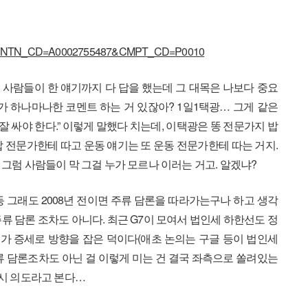
px?CNTN_CD=A0002755487&CMPT_CD=P0010
 사람들이 한 얘기까지 다 답을 했는데 그 대목은 나보다 중요
가 하나마나한 코멘트 하는 거 있잖아? 1일1택광… 그게 같은
잘 싸야 한다.” 이렇게 말했다 치는데, 이택광은 똥 전문가지 밥
밥 전문가한테 따고 운동 얘기는 또 운동 전문가한테 따는 거지.
. 그럼 사람들이 막 그걸 누가 모르나 이러는 거고. 알겠냐?
등 그래도 2008년 전이면 주류 담론을 따라가는구나 하고 생각
류 담론 조차도 아니다. 최근 G7이 모여서 법인세 하한선도 정
가 증세로 방향을 잡은 덕이다(애초 논의는 구글 등이 법인세
류 담론조차도 아닌 걸 이렇게 미는 건 결국 좌측으로 쏠려있는
시 의도라고 본다…