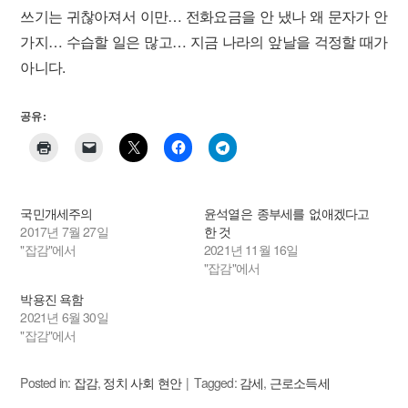
쓰기는 귀찮아져서 이만… 전화요금을 안 냈나 왜 문자가 안
가지… 수습할 일은 많고… 지금 나라의 앞날을 걱정할 때가
아니다.
공유 :
국민개세주의
윤석열은 종부세를 없애겠다고
2017년 7월 27일
한 것
"잡감"에서
2021년 11월 16일
"잡감"에서
박용진 욕함
2021년 6월 30일
"잡감"에서
Posted in:
잡감
,
정치 사회 현안
Tagged:
감세
,
근로소득세