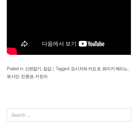
Posted in:
신변잡기
,
잡감
Tagged:
요시자와 카요코
,
유미키 에리노
,
유시민
,
진중권
,
키린지