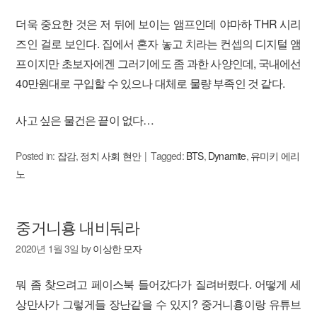
더욱 중요한 것은 저 뒤에 보이는 앰프인데 야마하 THR 시리
즈인 걸로 보인다. 집에서 혼자 놓고 치라는 컨셉의 디지털 앰
프이지만 초보자에겐 그러기에도 좀 과한 사양인데, 국내에선
40만원대로 구입할 수 있으나 대체로 물량 부족인 것 같다.
사고 싶은 물건은 끝이 없다…
Posted in:
잡감
,
정치 사회 현안
Tagged:
BTS
,
Dynamite
,
유미키 에리
노
중거니횽 내비둬라
2020년 1월 3일
by
이상한 모자
뭐 좀 찾으려고 페이스북 들어갔다가 질려버렸다. 어떻게 세
상만사가 그렇게들 장난같을 수 있지? 중거니횽이랑 유튜브