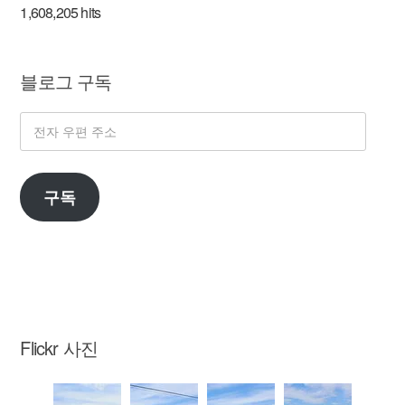
1,608,205 hits
블로그 구독
전
자
우
구독
편
주
소
Flickr 사진