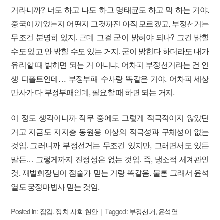
거라니까? 너도 하고 나도 하고 명태균도 하고 막 하는 거야.
중국이 끼었는지 어떤지 그것까진 아직 모르겠고, 부정선거는
무조건 분명히 있지. 근데 그걸 굳이 밝혀야 되나? 그건 밝힐
수도 있고 안 밝힐 수도 있는 거지. 굳이 밝힌다 하더라도 내가
유리할 때 밝히면 되는 거 아니냐. 어차피 부정선거라는 건 인
생 디폴트인데… 부정부패 수사랑 똑같은 거야. 어차피 세상
만사가 다 부정부패인데, 필요할 때 하면 되는 거지.
이 정도 생각이니까 직무 중에도 그렇게 적극적이지 않았던
거고 지금도 지지층 동원용 이상의 적극성과 구체성이 없는
것임. 그러니까 부정선거는 무조건 있지만, 그러면서도 있든
말든… 그렇게까지 진정성은 없는 것임. 즉, 냉소적 세계관인
것. 재벌회장님이 점술가 믿는 거랑 똑같음. 물론 그래서 윤석
열도 궁정마법사 믿는 것임.
Posted in:
잡감
,
정치 사회 현안
Tagged:
부정선거
,
윤석열