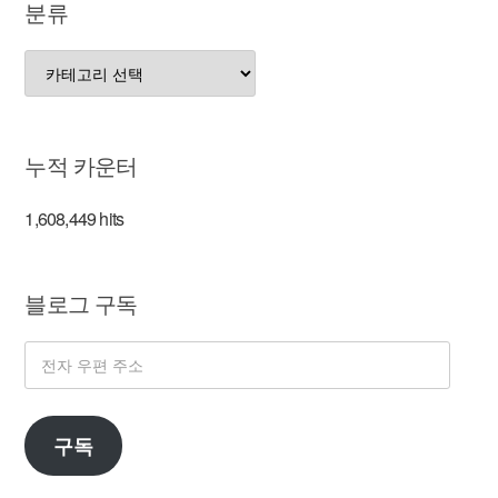
분류
분
류
누적 카운터
1,608,449 hits
블로그 구독
전
자
우
구독
편
주