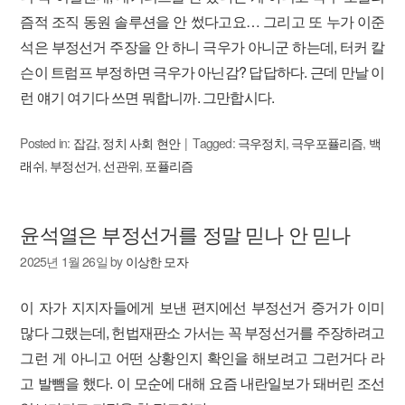
즘적 조직 동원 솔루션을 안 썼다고요… 그리고 또 누가 이준
석은 부정선거 주장을 안 하니 극우가 아니군 하는데, 터커 칼
슨이 트럼프 부정하면 극우가 아닌감? 답답하다. 근데 만날 이
런 얘기 여기다 쓰면 뭐합니까. 그만합시다.
Posted in:
잡감
,
정치 사회 현안
Tagged:
극우정치
,
극우포퓰리즘
,
백
래쉬
,
부정선거
,
선관위
,
포퓰리즘
윤석열은 부정선거를 정말 믿나 안 믿나
2025년 1월 26일
by
이상한 모자
이 자가 지지자들에게 보낸 편지에선 부정선거 증거가 이미
많다 그랬는데, 헌법재판소 가서는 꼭 부정선거를 주장하려고
그런 게 아니고 어떤 상황인지 확인을 해보려고 그런거다 라
고 발뺌을 했다. 이 모순에 대해 요즘 내란일보가 돼버린 조선