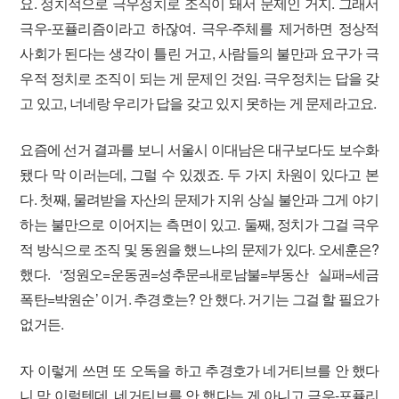
요. 정치적으로 극우정치로 조직이 돼서 문제인 거지. 그래서
극우-포퓰리즘이라고 하잖여. 극우-주체를 제거하면 정상적
사회가 된다는 생각이 틀린 거고, 사람들의 불만과 요구가 극
우적 정치로 조직이 되는 게 문제인 것임. 극우정치는 답을 갖
고 있고, 너네랑 우리가 답을 갖고 있지 못하는 게 문제라고요.
요즘에 선거 결과를 보니 서울시 이대남은 대구보다도 보수화
됐다 막 이러는데, 그럴 수 있겠죠. 두 가지 차원이 있다고 본
다. 첫째, 물려받을 자산의 문제가 지위 상실 불안과 그게 야기
하는 불만으로 이어지는 측면이 있고. 둘째, 정치가 그걸 극우
적 방식으로 조직 및 동원을 했느냐의 문제가 있다. 오세훈은?
했다. ‘정원오=운동권=성추문=내로남불=부동산 실패=세금
폭탄=박원순’ 이거. 추경호는? 안 했다. 거기는 그걸 할 필요가
없거든.
자 이렇게 쓰면 또 오독을 하고 추경호가 네거티브를 안 했다
니 막 이럴텐데, 네거티브를 안 했다는 게 아니고 극우-포퓰리